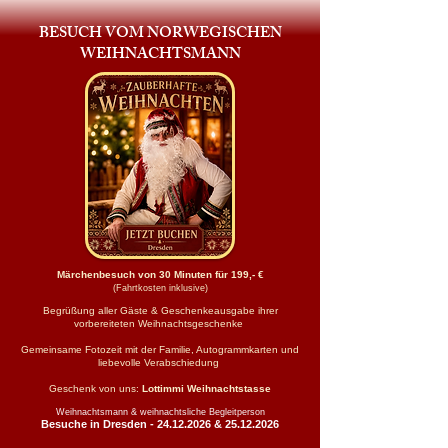
BESUCH VOM NORWEGISCHEN
WEIHNACHTSMANN
Märchenbesuch von 30 Minuten für 199,- €
(Fahrtkosten inklusive)
Begrüßung aller Gäste & Geschenkeausgabe ihrer
vorbereiteten Weihnachtsgeschenke
Gemeinsame Fotozeit mit der Familie, Autogrammkarten und
liebevolle Verabschiedung
Geschenk von uns:
Lottimmi Weihnachtstasse
Weihnachtsmann & weihnachtsliche Begleitperson
Besuche in Dresden -
24.12.2026
&
25.12.2026