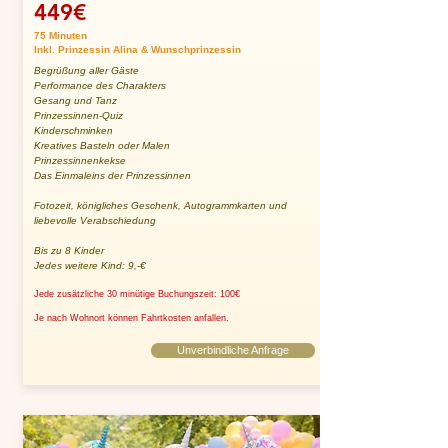
449€
75 Minuten
Inkl. Prinzessin Alina & Wunschprinzessin
Begrüßung aller Gäste
Performance des Charakters
Gesang und Tanz
Prinzessinnen-Quiz
Kinderschminken
Kreatives Basteln oder Malen
Prinzessinnenkekse
Das Einmaleins der Prinzessinnen
Fotozeit, königliches Geschenk, Autogrammkarten und
liebevolle Verabschiedung
Bis zu 8 Kinder
Jedes weitere Kind: 9,-€
Jede zusätzliche 30 minütige Buchungszeit: 100€
Je nach Wohnort können Fahrtkosten anfallen.
Unverbindliche Anfrage