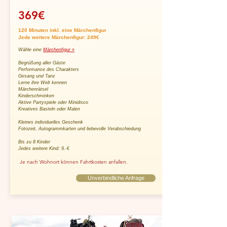
369€
120 Minuten inkl. eine Märchenfigur
Jede weitere Märchenfigur: 249€
Wähle eine
Märchenfigur
»
Begrüßung aller Gäste
Performance des Charakters
Gesang und Tanz
Lerne ihre Welt kennen
Märchenrätsel
Kinderschminken
Aktive Partyspiele oder Minidisco
Kreatives Basteln oder Malen
Kleines individuelles Geschenk
Fotozeit, Autogrammkarten und liebevolle Verabschiedung
Bis zu 8 Kinder
Jedes weitere Kind: 9,-€
Je nach Wohnort können Fahrtkosten anfallen.
Unverbindliche Anfrage