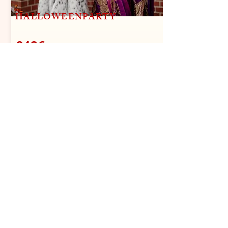
HALLOWEENPARTY
349€
75 Minuten
Inkl. 2 Bösewichte
Begrüßung aller Gäste
Performance des Charakters
Gesang und Tanz
Gruselrätsel
Kinderschminken
Aktive Gruselspiele
Kreatives Basteln oder Malen
Gestaltung des eigenen Hexenbuches
Fotozeit, Autogrammkarten und liebevolle Verabschiedung
Bis zu 8 Kinder
Jedes weitere Kind: 9,-€
Jede zusätzliche 30 minütige Buchungszeit: 100€
Je nach Wohnort können Fahrtkosten anfallen.