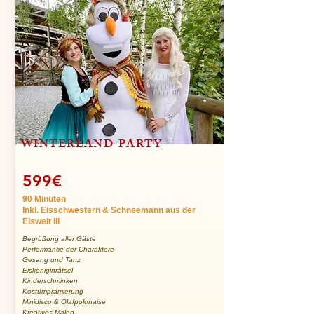
WINTERLAND-PARTY
599€
90 Minuten
Inkl. Eisschwestern & Schneemann aus der
Eiswelt III
Begrüßung aller Gäste
Performance der Charaktere
Gesang und Tanz
Eisköniginrätsel
Kinderschminken
Kostümprämierung
Minidisco & Olafpolonaise
Kreatives Malen