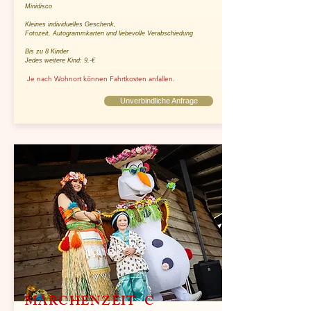
Minidisco
Kleines individuelles Geschenk,
Fotozeit, Autogrammkarten und liebevolle Verabschiedung
Bis zu 8 Kinder
Jedes weitere Kind: 9,-€
Je nach Wohnort können Fahrtkosten anfallen.
Unverbindliche Anfrage
MÄRCHENZEIT C