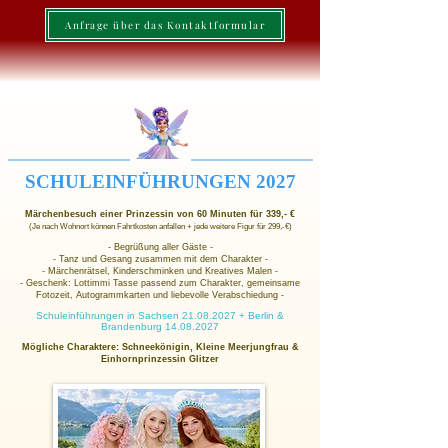
Anfrage über das Kontaktformular
SCHULEINFÜHRUNGEN 2027
Märchenbesuch einer Prinzessin von 60 Minuten für 339,- €
(Je nach Wohnort können Fahrtkosten anfallen + jede weitere Figur für 299,-€)
- Begrüßung aller Gäste -
- Tanz und Gesang zusammen mit dem Charakter -
- Märchenrätsel, Kinderschminken und Kreatives Malen -
- Geschenk: Lottimmi Tasse passend zum Charakter, gemeinsame
Fotozeit, Autogrammkarten und liebevolle Verabschiedung -
Schuleinführungen in Sachsen
21.08.2027
+ Berlin &
Brandenburg
14.08.2027
Mögliche Charaktere: Schneekönigin, Kleine Meerjungfrau &
Einhornprinzessin Glitzer