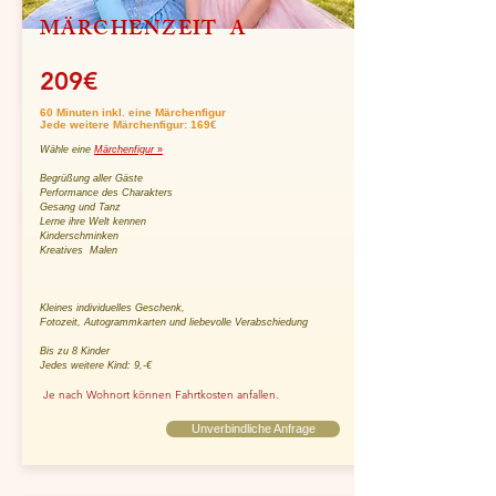
MÄRCHENZEIT A
209€
60 Minuten inkl. eine Märchenfigur
Jede weitere Märchenfigur: 169€
Wähle eine
Märchenfigur
»
Begrüßung aller Gäste
Performance des Charakters
Gesang und Tanz
Lerne ihre Welt kennen
Kinderschminken
Kreatives Malen
Kleines individuelles Geschenk,
Fotozeit, Autogrammkarten und liebevolle Verabschiedung
Bis zu 8 Kinder
Jedes weitere Kind: 9,-€
Je nach Wohnort können Fahrtkosten anfallen.
Unverbindliche Anfrage