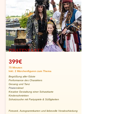
PIRATEN
PARTY
399€
75 Minuten
Inkl. 2 Märchenfiguren zum Thema
Begrüßung aller Gäste
Performance des Charakters
Gesang und Tanz
Piraten
rätsel
Kreative Gestaltung einer Schatzkarte
Kinderschminken
Schatzsuche mit Partyspiele & Süßigkeiten
Fotozeit, Autogrammkarten und liebevolle Verabschiedung