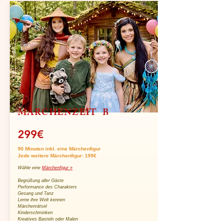
MÄRCHENZEIT B
299€
90 Minuten inkl. eine Märchenfigur
Jede weitere Märchenfigur: 199€
Wähle eine
Märchenfigur
»
Begrüßung aller Gäste
Performance des Charakters
Gesang und Tanz
Lerne ihre Welt kennen
Märchenrätsel
Kinderschminken
Kreatives Basteln oder Malen